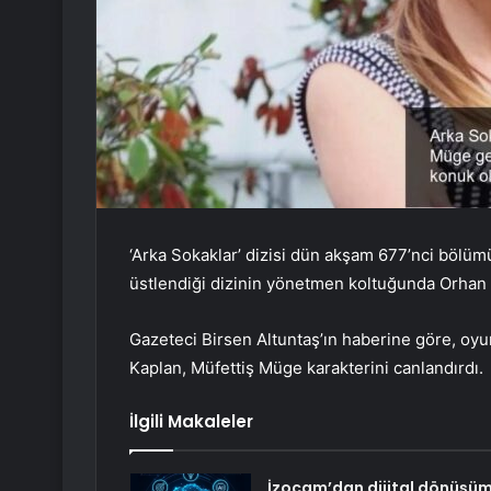
‘Arka Sokaklar’ dizisi dün akşam 677’nci bölümü
üstlendiği dizinin yönetmen koltuğunda Orhan
Gazeteci Birsen Altuntaş’ın haberine göre, oyun
Kaplan, Müfettiş Müge karakterini canlandırdı.
İlgili Makaleler
İzocam’dan dijital dönüşü