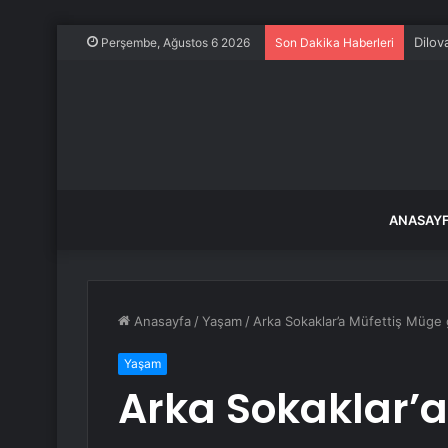
Dilov
Perşembe, Ağustos 6 2026
Son Dakika Haberleri
ANASAY
Anasayfa
/
Yaşam
/
Arka Sokaklar’a Müfettiş Müge 
Yaşam
Arka Sokaklar’a