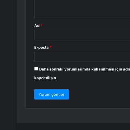
m
*
Ad
*
E-posta
*
Daha sonraki yorumlarımda kullanılması için adı
kaydedilsin.