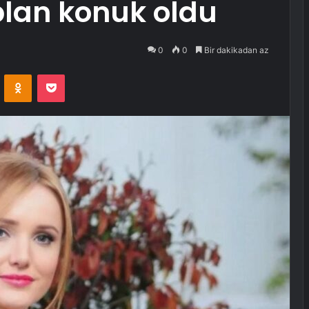
plan konuk oldu
0
0
Bir dakikadan az
VKontakte
Odnoklassniki
Pocket