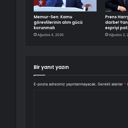
Memur-Sen: Kamu
Prens Harr
görevlilerinin alım gücü
darbe! Yan
korunmalı
espriyi pat
Ağustos 4, 2026
Ağustos 3, 
Bir yanıt yazın
E-posta adresiniz yayınlanmayacak.
Gerekli alanlar
*
i
Y
o
r
u