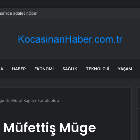
ası’nda adalet nöbeti: ‘Canlarımızı yaktılar’
FA
HABER
EKONOMI
SAĞLIK
TEKNOLOJI
YAŞAM
geldi: Meral Kaplan konuk oldu
 Müfettiş Müge