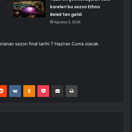
kareleri bu sezon Ethno
Belek’ten geldi
Ağustos 5, 2026
lanlanan sezon final tarihi 7 Haziran Cuma olacak.
erest
Reddit
VKontakte
Odnoklassniki
Pocket
E-Posta ile paylaş
Yazdır