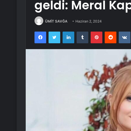
geldi: Meral Ka
ÜMİT SAVĞA
Haziran 2, 2024
Facebook
Twitter
LinkedIn
Tumblr
Pinterest
Reddit