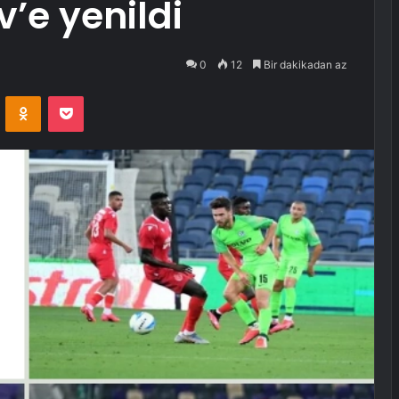
’e yenildi
0
12
Bir dakikadan az
VKontakte
Odnoklassniki
Pocket