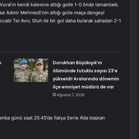
 Vural’ın kendi kalesine attığı golle 1-0 önde tamamladı.
 ise Admir Mehmedi’nin attığı golle maça dengeyi
cabi Tel Aviv, Gluh ile bir gol daha bularak sahadan 2-1
ı
Dorukhan Büyükışık’ın
ölümünde tutuklu sayısı 23’e
yükseldi! Aralarında dönemin
ilçe emniyet müdürü de var
Ağustos 7, 2026
amba günü saat 20.45’de İtalya Serie A’da başkan