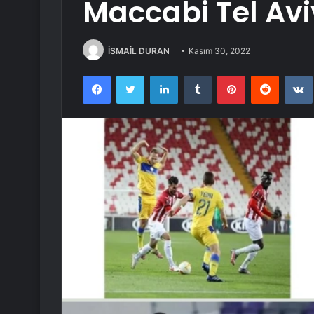
Maccabi Tel Aviv
İSMAİL DURAN
Kasım 30, 2022
Facebook
Twitter
LinkedIn
Tumblr
Pinterest
Reddit