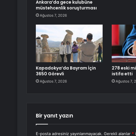
Ankara’da gece kulubüne
müstehcenlik soruşturması
Ağustos 7, 2026
Kapadokya’da Bayram İçin
278 eski mi
3650 Görevli
istifa etti
Ağustos 7, 2026
Ağustos 7, 
Bir yanıt yazın
E-posta adresiniz yayınlanmayacak.
Gerekli alanlar
*
i