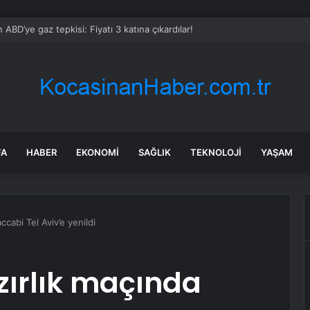
 ABD’ye gaz tepkisi: Fiyatı 3 katına çıkardılar!
FA
HABER
EKONOMI
SAĞLIK
TEKNOLOJI
YAŞAM
cabi Tel Aviv’e yenildi
zırlık maçında