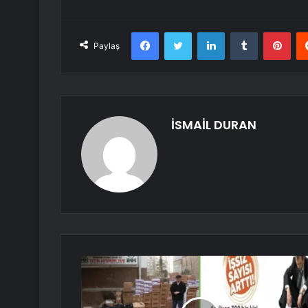
Facebook
Twitter
LinkedIn
Tumblr
Pint
Paylaş
İSMAİL DURAN