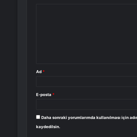
Y
o
r
u
m
*
Ad
*
E-posta
*
Daha sonraki yorumlarımda kullanılması için adı
kaydedilsin.