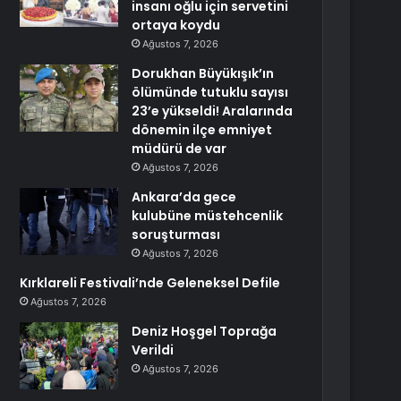
insanı oğlu için servetini
ortaya koydu
Ağustos 7, 2026
Dorukhan Büyükışık’ın
ölümünde tutuklu sayısı
23’e yükseldi! Aralarında
dönemin ilçe emniyet
müdürü de var
Ağustos 7, 2026
Ankara’da gece
kulubüne müstehcenlik
soruşturması
Ağustos 7, 2026
Kırklareli Festivali’nde Geleneksel Defile
Ağustos 7, 2026
Deniz Hoşgel Toprağa
Verildi
Ağustos 7, 2026