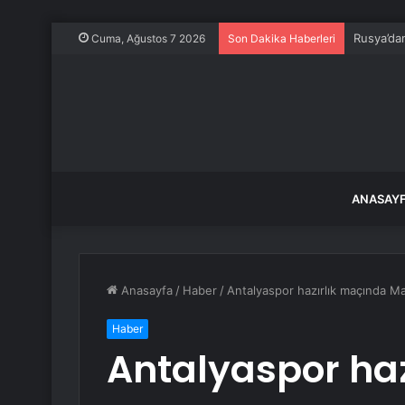
Rusya’dan
Cuma, Ağustos 7 2026
Son Dakika Haberleri
ANASAY
Anasayfa
/
Haber
/
Antalyaspor hazırlık maçında Mac
Haber
Antalyaspor ha