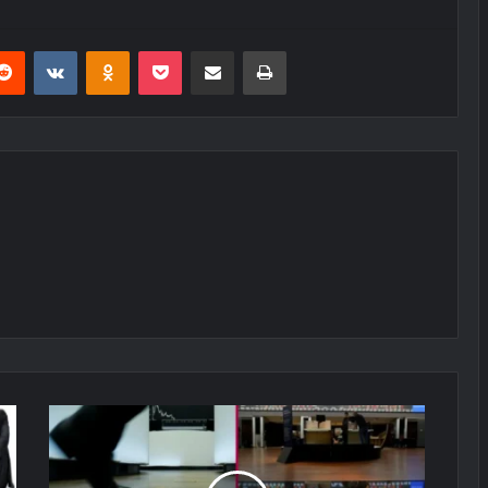
erest
Reddit
VKontakte
Odnoklassniki
Pocket
E-Posta ile paylaş
Yazdır