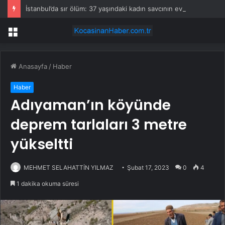
İstanbul’da sır ölüm: 37 yaşındaki kadın savcının evinde ölü bulundu!
Menü
Anasayfa
/
Haber
Haber
Adıyaman’ın köyünde
deprem tarlaları 3 metre
yükseltti
MEHMET SELAHATTİN YILMAZ
Şubat 17, 2023
0
4
1 dakika okuma süresi