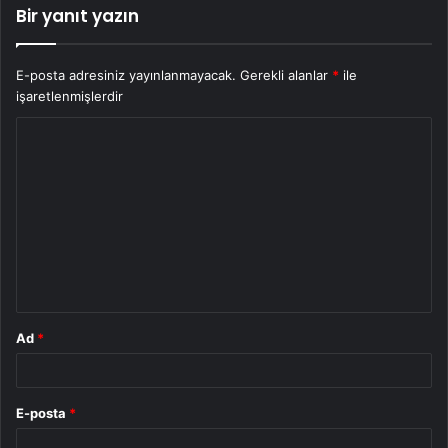
Bir yanıt yazın
E-posta adresiniz yayınlanmayacak.
Gerekli alanlar
*
ile
işaretlenmişlerdir
Y
o
r
u
m
*
Ad
*
E-posta
*