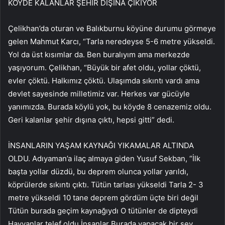
KÖYDE KALANLAR ŞEHİR DIŞINA ÇIKIYOR
Çelikhan’da oturan ve Balıkburnu köyüne durumu görmeye
gelen Mahmut Karcı, “Tarla neredeyse 5-6 metre yükseldi.
Yol da üst kısımlar da. Ben buralıyım ama merkezde
yaşıyorum. Çelikhan, “Büyük bir afet oldu, yollar çöktü,
evler çöktü. Halkımız çöktü. Ulaşımda sıkıntı vardı ama
devlet sayesinde milletimiz var. Herkes var gücüyle
yanımızda. Burada köylü yok, bu köyde 8 cenazemiz oldu.
Geri kalanlar şehir dışına çıktı, hepsi gitti” dedi.
İNSANLARIN YAŞAM KAYNAĞI YIKAMALAR ALTINDA
OLDU. Adıyaman’a ilaç almaya giden Yusuf Sekban, “İlk
başta yollar düzdü, bu deprem olunca yollar yarıldı,
köprülerde sıkıntı çıktı. Tütün tarlası yükseldi Tarla 2- 3
metre yükseldi 10 tane deprem gördüm üçte biri değil
Tütün burada geçim kaynağıydı O tütünler de dipteydi
Hayvanlar telef oldu İnsanlar Burada yapacak bir şey